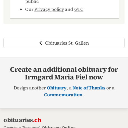
public
Our
Privacy policy
and
GTC
Obituaries St. Gallen
Create an additional obituary for
Irmgard Maria Fiel now
Design another
Obituary
, a
Note of Thanks
or a
Commemoration
.
obituaries
.ch
Create a Personal Obituary Online