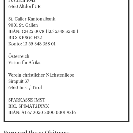
Postfach 1042 

6460 Altdorf UR

St. Galler Kantonalbank

9001 St. Gallen

IBAN: CH25 0078 1135 5348 3580 1

BIC: KBSGCH22 

Konto: 13 55 348 358 01

Österreich

Vision für Afrika, 

Verein christlicher Nächstenliebe 

Sirapuit 37

6460 Imst / Tirol​

SPARKASSE IMST

BIC: SPIMAT21XXX

IBAN: AT67 2050 2000 0001 9216
Forward these Obituary