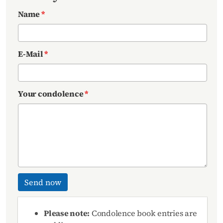
Name
*
E-Mail
*
Your condolence
*
Send now
Please note:
Condolence book entries are