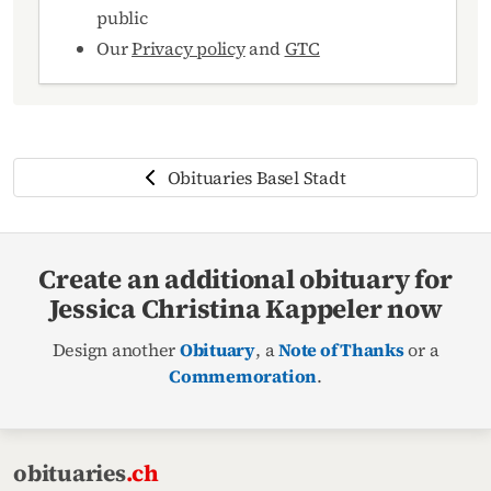
public
Our
Privacy policy
and
GTC
Obituaries Basel Stadt
Create an additional obituary for
Jessica Christina Kappeler now
Design another
Obituary
, a
Note of Thanks
or a
Commemoration
.
obituaries
.ch