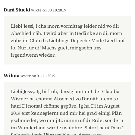
Dani Stucki
wrote on 30.10.2019
Liebi Jessi, i cha morn vormittag leider nid vo dir
Abschied näh. I wird aber in Gedänke an di, morn
zobe im Club dis Lieblings Depeche Mode Lied lauf
lo. Nur für di! Machs guet, mir gsehn uns
irgendwenn wieder.
Wilma
wrote on 01.11.2019
Liebi Jessy. Ig bi froh, dassig hütt mit der Claudia
Wismer ha chönne Abschied vo Dir näh, denn so
hani Di nomal chönne gspüre. Ig ha Di im August
2019 erst kenneglernt und mir hei grad einigi Plän
gschmiedet, wo mir jitz nümm uf dr Erde, sondern
im Wunderland wärde usfüehre. Sofort hani Di in 1
Sekunde i mis Härz gschlosse, denn so ne