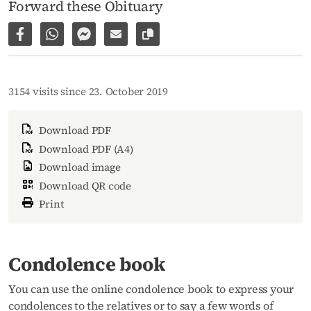
Forward these Obituary
Share on Facebook
Share via WhatsApp
Share via Facebook Messenger
Share via E-Mail
Copy link to page
3154 visits since 23. October 2019
Download PDF
Download PDF (A4)
Download image
Download QR code
Print
Condolence book
You can use the online condolence book to express your
condolences to the relatives or to say a few words of