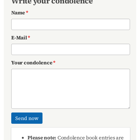
Write your condolence
Name
*
E-Mail
*
Your condolence
*
Send now
Please note:
Condolence book entries are