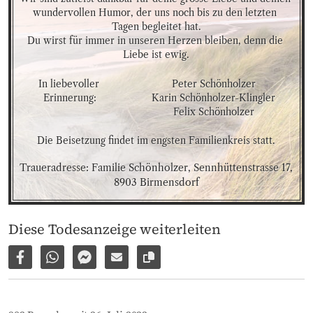
wundervollen Humor, der uns noch bis zu den letzten 
Tagen begleitet hat.

Du wirst für immer in unseren Herzen bleiben, denn die 
Liebe ist ewig.
In liebevoller 
Peter Schönholzer

Erinnerung:
Karin Schönholzer-Klingler

Felix Schönholzer
Die Beisetzung findet im engsten Familienkreis statt.
Traueradresse: Familie Schönholzer, Sennhüttenstrasse 17, 
8903 Birmensdorf
Diese Todesanzeige weiterleiten
Auf Facebook teilen
Per WhatsApp weiterleiten
Per Facebook Messenger weiterleiten
Per E-Mail versenden
Link zur Seite kopieren