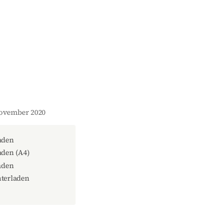
November 2020
aden
den (A4)
aden
terladen