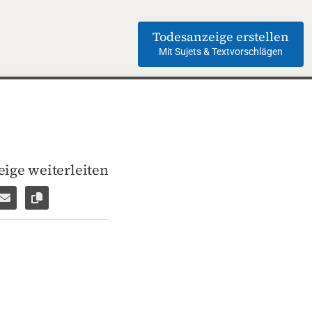
Todesanzeige erstellen
Mit Sujets & Textvorschlägen
ige weiterleiten
len
pp weiterleiten
Facebook Messenger weiterleiten
Per E-Mail versenden
Link zur Seite kopieren