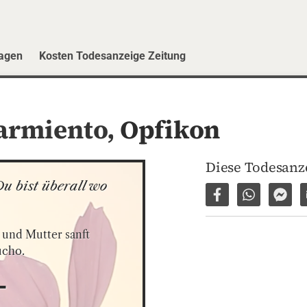
ragen
Kosten Todesanzeige Zeitung
armiento,
Opfikon
Diese Todesanze
u bist überall wo 
Auf Facebook tei
Per WhatsA
Per 
und Mutter sanft 
ucho.
-