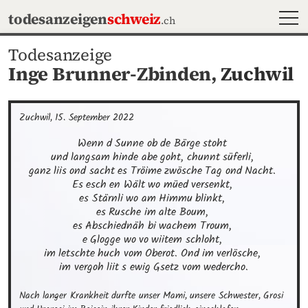
MEN
todesanzeigen
schweiz
.ch
Todesanzeige
Inge Brunner-Zbinden,
Zuchwil
Zuchwil, 15. September 2022
Wenn d Sunne ob de Bärge stoht 

und langsam hinde abe goht, chunnt süferli, 

ganz liis ond sacht es Tröime zwösche Tag ond Nacht. 

Es esch en Wält wo müed versenkt, 

es Stärnli wo am Himmu blinkt, 

es Rusche im alte Boum, 

es Abschiednäh bi wachem Troum, 

e Glogge wo vo wiitem schloht, 

im letschte huch vom Oberot. Ond im verlösche, 

im vergoh liit s ewig Gsetz vom wedercho.
Nach langer Krankheit durfte unser Mami, unsere Schwester, Grosi 