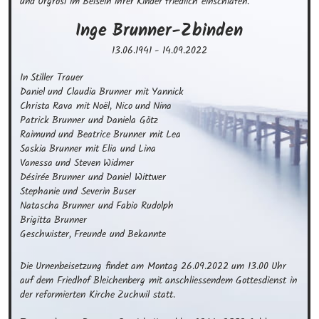
und Urgrosi im Beisein ihrer Kinder friedlich einschlafen.
Inge
Brunner-Zbinden
13.06.1941
-
14.09.2022
In Stiller Trauer 

Daniel und Claudia Brunner mit Yannick

Christa Rava mit Noël, Nico und Nina

Patrick Brunner und Daniela Götz

Raimund und Beatrice Brunner mit Lea 

Saskia Brunner mit Elia und Lina

Vanessa und Steven Widmer

Désirée Brunner und Daniel Wittwer

Stephanie und Severin Buser  

Natascha Brunner und Fabio Rudolph 

Brigitta Brunner

Geschwister, Freunde und Bekannte
Die Urnenbeisetzung findet am Montag 26.09.2022 um 13.00 Uhr 
auf dem Friedhof Bleichenberg mit anschliessendem Gottesdienst in 
der reformierten Kirche Zuchwil statt.