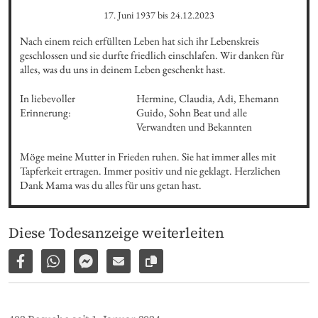
17. Juni 1937
bis
24.12.2023
Nach einem reich erfüllten Leben hat sich ihr Lebenskreis 
geschlossen und sie durfte friedlich einschlafen. Wir danken für 
alles, was du uns in deinem Leben geschenkt hast.
In liebevoller 
Hermine, Claudia, Adi, Ehemann 
Erinnerung:
Guido, Sohn Beat und alle 
Verwandten und Bekannten
Möge meine Mutter in Frieden ruhen. Sie hat immer alles mit 
Tapferkeit ertragen. Immer positiv und nie geklagt. Herzlichen 
Dank Mama was du alles für uns getan hast.
Diese Todesanzeige weiterleiten
Auf Facebook teilen
Per WhatsApp weiterleiten
Per Facebook Messenger weiterleiten
Per E-Mail versenden
Link zur Seite kopieren