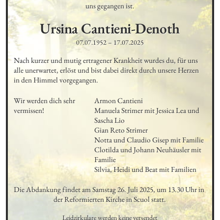
uns gegangen ist.
Ursina
Cantieni-Denoth
07.07.1952
–
17.07.2025
Nach kurzer und mutig ertragener Krankheit wurdes du, für uns 
alle unerwartet, erlöst und bist dabei direkt durch unsere Herzen 
in den Himmel vorgegangen.
Wir werden dich sehr 
Armon Cantieni

vermissen!
Manuela Strimer mit Jessica Lea und 
Sascha Lio

Gian Reto Strimer

Notta und Claudio Gisep mit Familie

Clotilda und Johann Neuhäusler mit 
Familie

Silvia, Heidi und Beat mit Familien
Die Abdankung findet am Samstag 26. Juli 2025, um 13.30 Uhr in 
der Reformierten Kirche in Scuol statt.
Leidzirkulare werden keine versendet