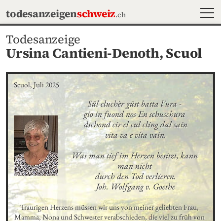
MEN
todesanzeigen
schweiz
.ch
Todesanzeige
Ursina Cantieni-Denoth,
Scuol
Scuol, Juli 2025
Sül cluchèr güst batta l'ura - 

gio in fuond nos En schuschura 

dschond eir el cul cling dal sain

vita va e vita vain.

Was man tief im Herzen besitzt, kann 
man nicht 

durch den Tod verlieren.

Joh. Wolfgang v. Goethe
Traurigen Herzens müssen wir uns von meiner geliebten Frau, 
Mamma, Nona und Schwester verabschieden, die viel zu früh von 