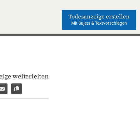
Todesanzeige erstellen
Mit Sujets & Textvorschlägen
ige weiterleiten
len
pp weiterleiten
Facebook Messenger weiterleiten
Per E-Mail versenden
Link zur Seite kopieren