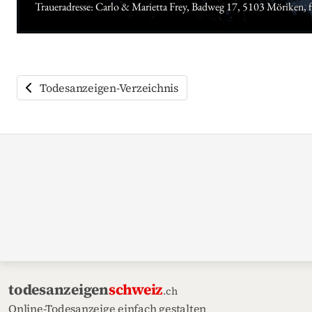
Traueradresse: Carlo & Marietta Frey, Badweg 17, 5103 Möriken, 
Todesanzeigen-Verzeichnis
todesanzeigen
schweiz
.ch
Online-Todesanzeige einfach gestalten