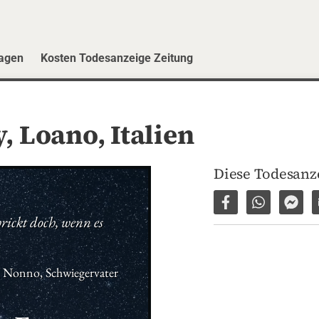
ragen
Kosten Todesanzeige Zeitung
, Loano, Italien
Diese Todesanze
Auf Facebook tei
Per WhatsA
Per 
ickt doch, wenn es 
, Nonno, Schwiegervater 