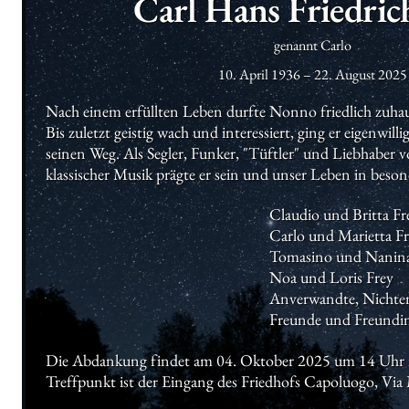
Carl Hans Friedric
genannt Carlo
10. April 1936
–
22. August 2025
Nach einem erfüllten Leben durfte Nonno friedlich zuhaus
Bis zuletzt geistig wach und interessiert, ging er eigenwill
seinen Weg. Als Segler, Funker, "Tüftler" und Liebhaber v
klassischer Musik prägte er sein und unser Leben in beson
Claudio und Britta Fre
Carlo und Marietta Fr
Tomasino und Nanina
Noa und Loris Frey

Anverwandte, Nichte
Freunde und Freundi
Die Abdankung findet am 04. Oktober 2025 um 14 Uhr in
Treffpunkt ist der Eingang des Friedhofs Capoluogo, Vi