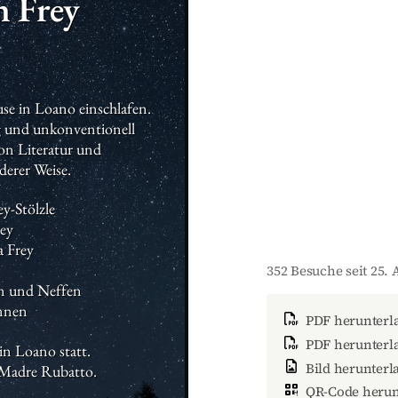
h
Frey
e in Loano einschlafen. 
ig und unkonventionell 
on Literatur und 
derer Weise.
y-Stölzle

ey

 Frey

352 Besuche seit 25. 
n und Neffen

nnen
PDF herunterl
PDF herunterla
 Loano statt.

Bild herunterl
a Madre Rubatto.
QR-Code herun