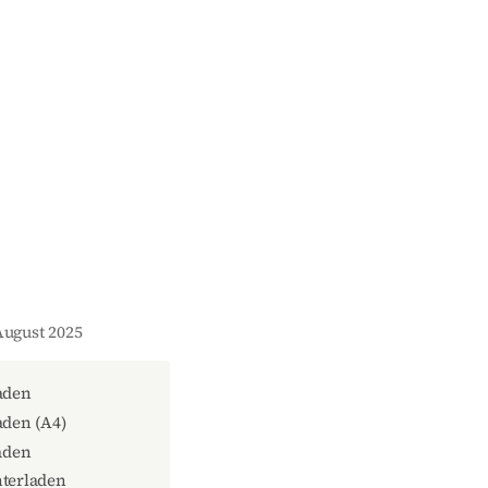
August 2025
aden
den (A4)
aden
terladen