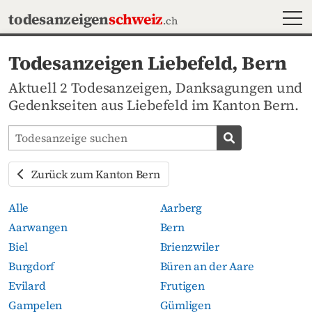
MEN
todesanzeigen
schweiz
.ch
Todesanzeigen Liebefeld, Bern
Aktuell 2 Todesanzeigen, Danksagungen und
Gedenkseiten aus Liebefeld im Kanton Bern.
Todesanzeigen-Portal durchsuchen
Todesanzeige s
Zurück zum Kanton Bern
Alle
Aarberg
Aarwangen
Bern
Biel
Brienzwiler
Burgdorf
Büren an der Aare
Evilard
Frutigen
Gampelen
Gümligen