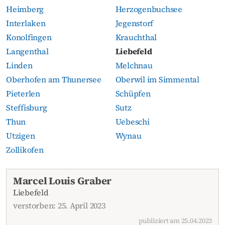
Heimberg
Herzogenbuchsee
Interlaken
Jegenstorf
Konolfingen
Krauchthal
Langenthal
Liebefeld
Linden
Melchnau
Oberhofen am Thunersee
Oberwil im Simmental
Pieterlen
Schüpfen
Steffisburg
Sutz
Thun
Uebeschi
Utzigen
Wynau
Zollikofen
Aktuelle Todesanzeigen
Marcel Louis Graber
Liebefeld
verstorben: 25. April 2023
publiziert am 25.04.2023