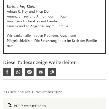
Barbara Frey-Rüthy

Adrian R. Frey und Hien Do

Annina B. Frey und Armon Joos mit Paul

Anna Vera Locher-Frey mit Familie

Teresita und Lô Angelloz-Frey mit Familie
Wir danken allen treuen Freunden, Ärzten und 
Pflegefachkräften. Die Beisetzung findet im Kreis der Familie 
statt.
Diese Todesanzeige weiterleiten
Auf Facebook teilen
Per WhatsApp weiterleiten
Per Facebook Messenger weiterleiten
Per E-Mail versenden
Link zur Seite kopieren
733 Besuche seit 1. November 2022
PDF herunterladen