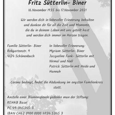
Fritz
Sütterlin- Biner
16.November 1935
bis
17.November 2021
Wir werden dich in liebevoller Erinnerung behalten

und danken dir für all die Zeit und Momente, 

die du in deinem Leben mit uns geteilt hast

und werden dich immer im Herzen tragen.
Familie Sütterlin- Biner 

In liebevoller Erinnerung:

Rebgartenstr. 9 

Myriam Sütterlin- Biner 

4124 Schönenbuch
Jacqueline Funk- Sütterlin mit 

Nirmal und Noël

Patrick Sütterlin mit Heide und 
Hannah
Corona bedingt, findet die Abdankung im engsten Familienkreis 
statt.
Anstelle einer Blumenspende gedenke man der Stiftung:

REHAB Basel

PC 49-345345-3 

IBAN CH62 0900 0000 4934 5345 3