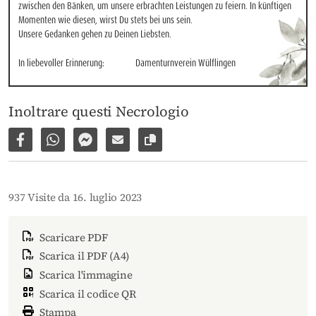
zwischen den Bänken, um unsere erbrachten Leistungen zu feiern. In künftigen 
Momenten wie diesen, wirst Du stets bei uns sein.

Unsere Gedanken gehen zu Deinen Liebsten.
In liebevoller Erinnerung:
Damenturnverein Wülflingen
Inoltrare questi Necrologio
Condividi su Facebook
Condividi su WhatsApp
Inviare per Facebook Messenger
Inviare per email
Copia il link alla pagina
937 Visite da 16. luglio 2023
Scaricare PDF
Scarica il PDF (A4)
Scarica l'immagine
Scarica il codice QR
Stampa