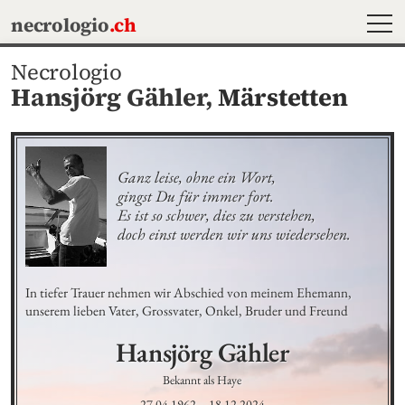
MEN
necrologio
.ch
Necrologio
Hansjörg Gähler,
Märstetten
Ganz leise, ohne ein Wort,

gingst Du für immer fort.

Es ist so schwer, dies zu verstehen, 

doch einst werden wir uns wiedersehen.
In tiefer Trauer nehmen wir Abschied von meinem Ehemann, 
unserem lieben Vater, Grossvater, Onkel, Bruder und Freund
Hansjörg
Gähler
Bekannt als Haye
27.04.1962
–
18.12.2024