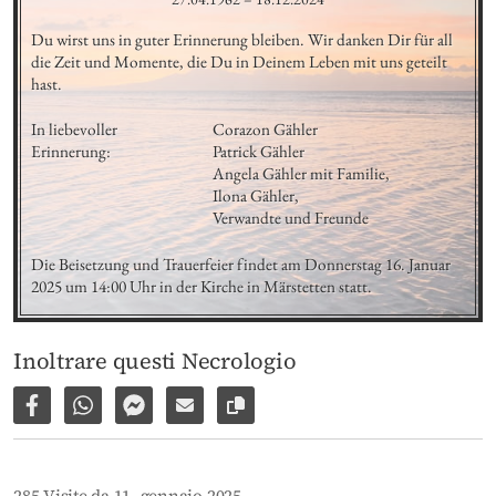
Du wirst uns in guter Erinnerung bleiben. Wir danken Dir für all 
die Zeit und Momente, die Du in Deinem Leben mit uns geteilt 
hast.
In liebevoller 
Corazon Gähler

Erinnerung:
Patrick Gähler

Angela Gähler mit Familie,

Ilona Gähler,

Verwandte und Freunde
Die Beisetzung und Trauerfeier findet am Donnerstag 16. Januar 
2025 um 14:00 Uhr in der Kirche in Märstetten statt.
Inoltrare questi Necrologio
Condividi su Facebook
Condividi su WhatsApp
Inviare per Facebook Messenger
Inviare per email
Copia il link alla pagina
285 Visite da 11. gennaio 2025