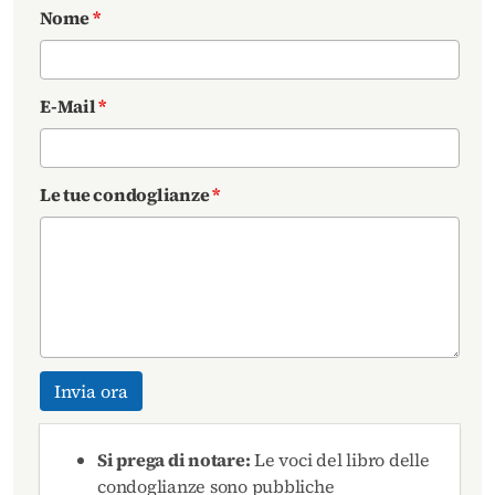
Nome
*
E-Mail
*
Le tue condoglianze
*
Invia ora
Si prega di notare:
Le voci del libro delle
condoglianze sono pubbliche