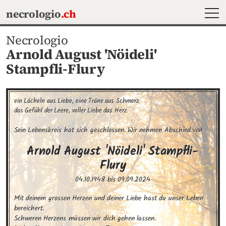
MEN
necrologio
.ch
Necrologio
Arnold August 'Nöideli'
Stampfli-Flury
ein Lächeln aus Liebe, eine Träne aus Schmerz

das Gefühl der Leere, voller Liebe das Herz
Sein Lebenskreis hat sich geschlossen. Wir nehmen Abschied von
Arnold August 'Nöideli'
Stampfli-
Flury
04.10.1948
bis
09.09.2024
Mit deinem grossen Herzen und deiner Liebe hast du unser Leben 
bereichert. 

Schweren Herzens müssen wir dich gehen lassen.
