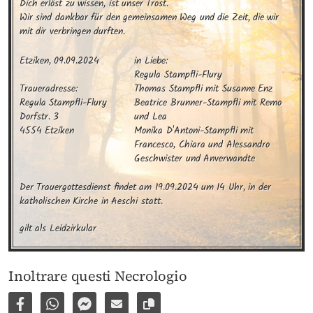
Dich erlöst zu wissen, ist unser Trost.

Wir sind dankbar für den gemeinsamen Weg und die Zeit, die wir 
mit dir verbringen durften.
Etziken, 09.09.2024

in Liebe:

Regula Stampfli-Flury

Traueradresse:

Thomas Stampfli mit Susanne Enz

Regula Stampfli-Flury

Beatrice Brunner-Stampfli mit Remo 
Dorfstr. 3

und Lea

4554 Etziken
Monika D'Antoni-Stampfli mit 
Francesco, Chiara und Alessandro

Geschwister und Anverwandte
Der Trauergottesdienst findet am 19.09.2024 um 14 Uhr, in der 
katholischen Kirche in Aeschi statt.
gilt als Leidzirkular
Inoltrare questi Necrologio
Condividi su Facebook
Condividi su WhatsApp
Inviare per Facebook Messenger
Inviare per email
Copia il link alla pagina