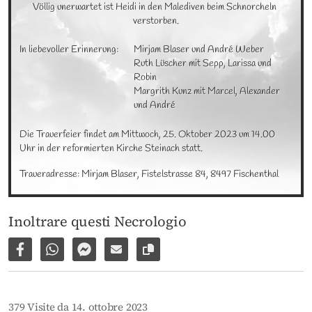
Völlig unerwartet ist Heidi in den Malediven beim Schnorcheln 
verstorben.
In liebevoller Erinnerung:
Mirjam Blaser und André Weber

Ruth Lüscher mit Sepp, Larissa und 
Robin

Margrith Kunz mit Marcel, Alexander 
und André
Die Trauerfeier findet am Mittwoch, 25. Oktober 2023 um 14.00 
Uhr in der reformierten Kirche Steinach statt.
Traueradresse: Mirjam Blaser, Fistelstrasse 84, 8497 Fischenthal
Inoltrare questi Necrologio
Condividi su Facebook
Condividi su WhatsApp
Inviare per Facebook Messenger
Inviare per email
Copia il link alla pagina
379 Visite da 14. ottobre 2023