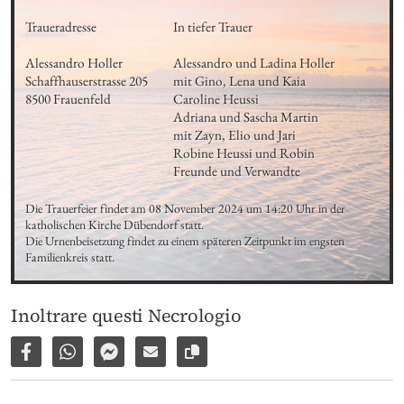
Traueradresse

In tiefer Trauer

Alessandro Holler

Alessandro und Ladina Holler 

Schaffhauserstrasse 205 

mit Gino, Lena und Kaia

8500 Frauenfeld
Caroline Heussi

Adriana und Sascha Martin

mit Zayn, Elio und Jari

Robine Heussi und Robin

Freunde und Verwandte
Die Trauerfeier findet am 08 November 2024 um 14:20 Uhr in der 
katholischen Kirche Dübendorf statt. 

Die Urnenbeisetzung findet zu einem späteren Zeitpunkt im engsten 
Familienkreis statt.
Inoltrare questi Necrologio
Condividi su Facebook
Condividi su WhatsApp
Inviare per Facebook Messenger
Inviare per email
Copia il link alla pagina