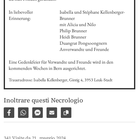
In liebevoller 
Isabella und Stéphane Kellenberger-
Erinnerung:
Brunner

mit Alicia und Nilo

Philip Brunner

Heidi Brunner

Duangrat Pongsoongnern

Anverwandte und Freunde
Eine Gedenkfeier für Verwandte und Freunde wird in den 
kommenden Wochen in Bern ausgerichtet.
Traueradresse: Isabella Kellenberger, Gintig 4, 3953 Leuk-Stadt
Inoltrare questi Necrologio
Condividi su Facebook
Condividi su WhatsApp
Inviare per Facebook Messenger
Inviare per email
Copia il link alla pagina
341 Visite da 21. maggio 2024