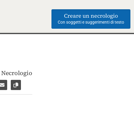
Creare un necrologio
Con soggetti e suggerimenti di testo
i Necrologio
ebook
su WhatsApp
are per Facebook Messenger
Inviare per email
Copia il link alla pagina