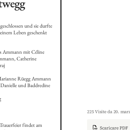
twegg
geschlossen und sie durfte 
 deinem Leben geschenkt 
s Ammann mit Céline 
mann, Catherine 
aj

arianne Rüegg Ammann 
anielle und Baddredine 


225 Visite da 20. mar
Trauerfeier findet am 
Scaricare PDF