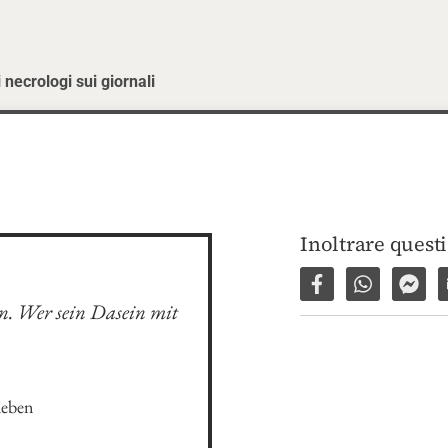
 necrologi sui giornali
Inoltrare quest
Condividi su Fac
Condividi 
Invi
en. Wer sein Dasein mit 
ieben