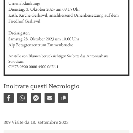
Urnenabdankung:

Dienstag, 3. Oktober 2023 um 09.15 Uhr

Kath. Kirche Gerliswil, anschliessend Urnenbeisetzung auf dem 
Friedhof Gerliswil.

Dreissigster: 

Samstag 28. Oktober 2023 um 10.00 Uhr

Alp Betagtenzentrum Emmenbrücke
Anstelle von Blumen berücksichtigen Sie bitte das Antoniushaus 
Solothurn

CH73 0900 0000 4500 0676 1
Inoltrare questi Necrologio
Condividi su Facebook
Condividi su WhatsApp
Inviare per Facebook Messenger
Inviare per email
Copia il link alla pagina
309 Visite da 18. settembre 2023