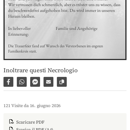
Wir vermissen dich schmerzlich, aber es tröstet uns zu wissen, dass 
du beschwerdefrei aufgehoben bist. Du wird immer in unseren 
Herzen bleiben.
In liebevoller 
Familie und Angehörige
Erinnerung:
Die Trauerfeier fand auf Wunsch des Verstorbenen im engsten 
Familienkreis statt.
Inoltrare questi Necrologio
Condividi su Facebook
Condividi su WhatsApp
Inviare per Facebook Messenger
Inviare per email
Copia il link alla pagina
121 Visite da 16. giugno 2026
Scaricare PDF
Scarica il PDF (A4)