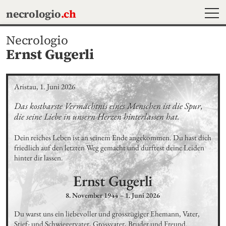
MEN
necrologio
.ch
Necrologio
Ernst Gugerli
Aristau, 1. Juni 2026
Das kostbarste Vermächtnis eines Menschen ist die Spur, 
die seine Liebe in unsern Herzen hinterlassen hat.
Dein reiches Leben ist an seinem Ende angekommen. Du hast dich 
friedlich auf den letzten Weg gemacht und durftest deine Leiden 
hinter dir lassen.
Ernst
Gugerli
8. November 1944
–
1. Juni 2026
Du warst uns ein liebevoller und grosszügiger Ehemann, Vater, 
Stief- und Schwiegervater, Grossvater, Bruder und Freund.
