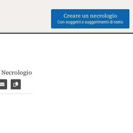
Creare un necrologio
Con soggetti e suggerimenti di testo
i Necrologio
ebook
su WhatsApp
are per Facebook Messenger
Inviare per email
Copia il link alla pagina