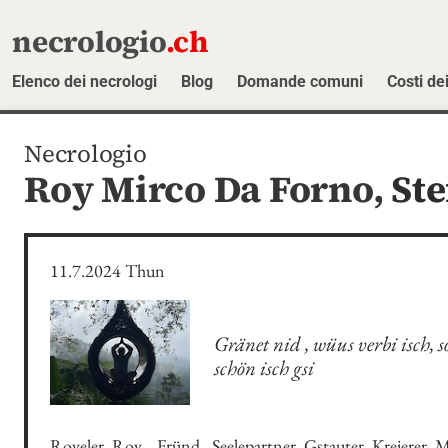
necrologio
.ch
Elenco dei necrologi
Blog
Domande comuni
Costi dei
Necrologio
Roy Mirco Da Forno,
Ste
11.7.2024 Thun
Gränet nid , wüus verbi isch, 
schön isch gsi
Royeler, Roy, , Fründ , Seelepartner, Gstauter, Kreierer, M