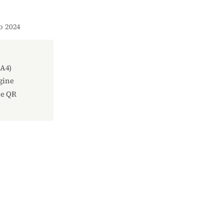
io 2024
(A4)
gine
ce QR