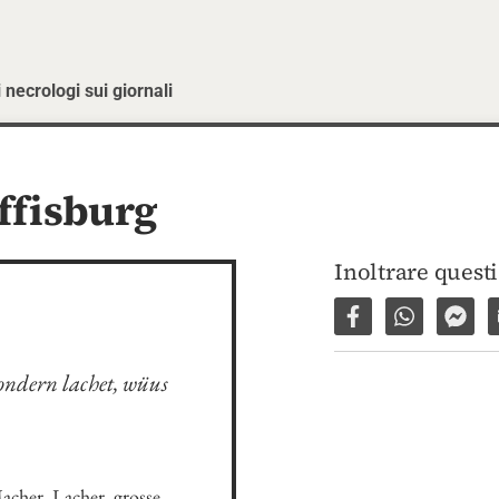
 necrologi sui giornali
ffisburg
Inoltrare quest
Condividi su Fac
Condividi 
Invi
sondern lachet, wüus 
acher, Lacher, grosse 