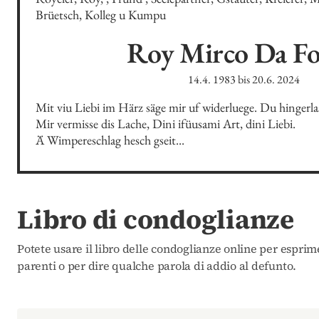
Brüetsch, Kolleg u Kumpu
Roy Mirco
Da F
14.4. 1983
bis
20.6. 2024
Mit viu Liebi im Härz säge mir uf widerluege. Du hingerlasch
Mir vermisse dis Lache, Dini ifüusami Art, dini Liebi. 

Ä Wimpereschlag hesch gseit...
Libro di condoglianze
Potete usare il libro delle condoglianze online per esprim
parenti o per dire qualche parola di addio al defunto.