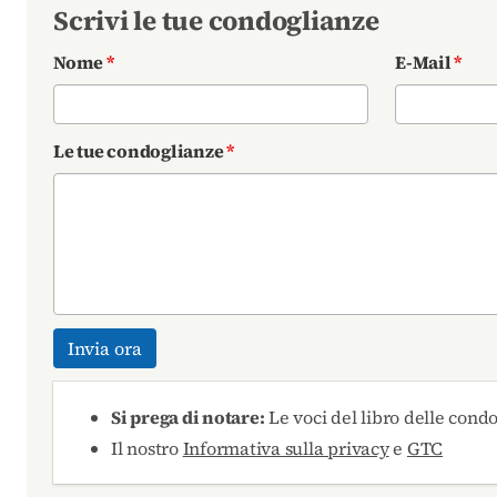
Scrivi le tue condoglianze
Nome
*
E-Mail
*
Le tue condoglianze
*
Invia ora
Si prega di notare:
Le voci del libro delle cond
Il nostro
Informativa sulla privacy
e
GTC