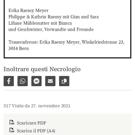
Erika Raemy Meyer

Philippe & Kathrin Raemy mit Gian und Sara

Liliane Mühlematter mit Bianca

und Geschwister, Verwandte und Freunde

Traueradresse: Erika Raemy Meyer, Winkelriedstrasse 23, 
3014 Bern
Inoltrare questi Necrologio
Condividi su Facebook
Condividi su WhatsApp
Inviare per Facebook Messenger
Inviare per email
Copia il link alla pagina
517 Visite da 27. novembre 2021
Scaricare PDF
Scarica il PDF (A4)