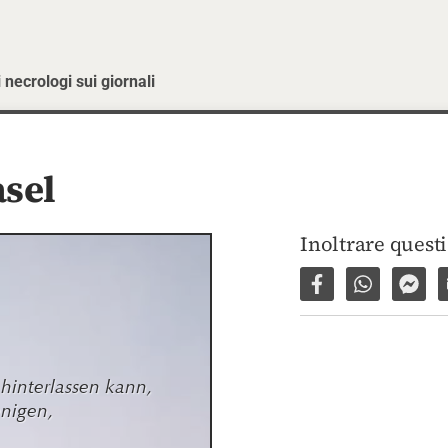
 necrologi sui giornali
sel
Inoltrare quest
Condividi su Fac
Condividi 
Invi
interlassen kann,

nigen,
