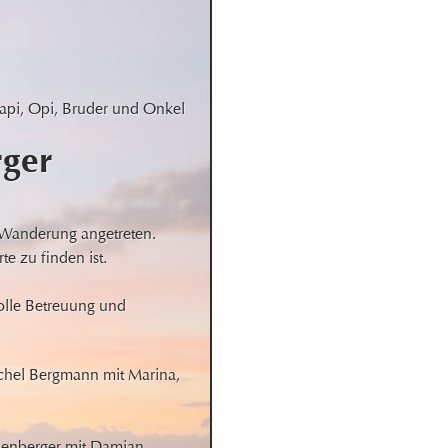
api, Opi, Bruder und Onkel
rger
e Wanderung angetreten. 
e zu finden ist.

tolle Betreuung und 
hel Bergmann mit Marina, 
henberger mit Damian
