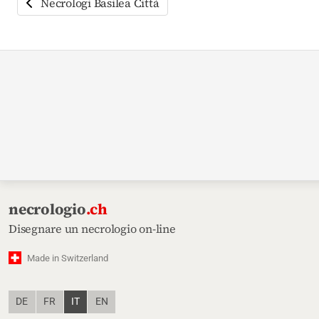
Necrologi Basilea Città
necrologio
.ch
Disegnare un necrologio on-line
Made in Switzerland
DE
FR
IT
EN