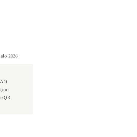
naio 2026
(A4)
gine
ce QR