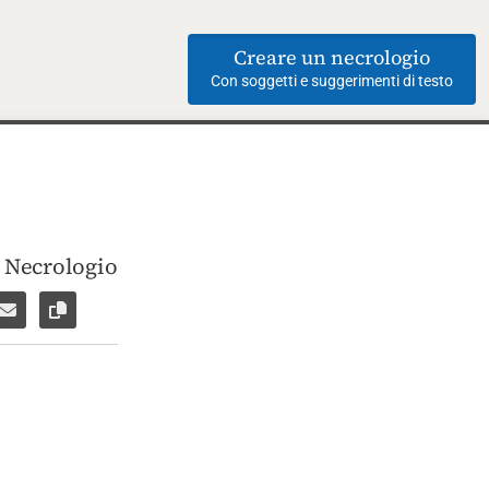
Creare un necrologio
Con soggetti e suggerimenti di testo
i Necrologio
ebook
su WhatsApp
are per Facebook Messenger
Inviare per email
Copia il link alla pagina