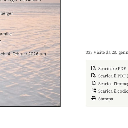
berger

amilie

e
333 Visite da 28. gen
och, 4. Februar 2026 um 
Scaricare PDF
Scarica il PDF 
Scarica l'imma
Scarica il codi
Stampa