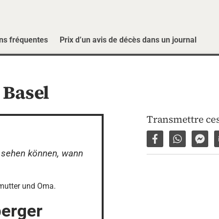
ns fréquentes
Prix d’un avis de décès dans un journal
,
Basel
Transmettre ces
Partager sur Fac
Partager p
Part
h sehen können, wann 
rmutter und Oma.
erger