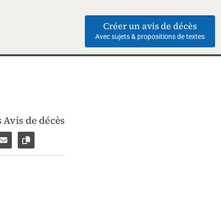
Créer un avis de décès
Avec sujets & propositions de textes
 Avis de décès
ebook
ar WhatsApp
ager par Facebook Messenger
Partager par e-mail
Copier le lien vers la page