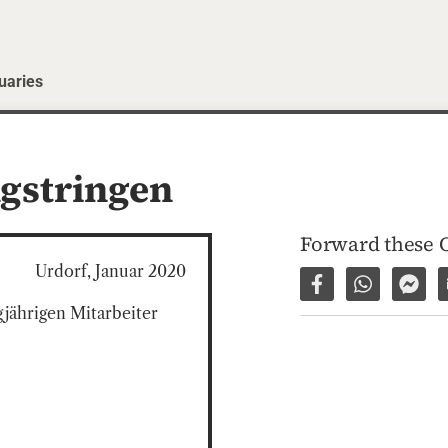
uaries
gstringen
Forward these 
Urdorf, Januar 2020
Share on Facebo
Share via 
Shar
ährigen Mitarbeiter 