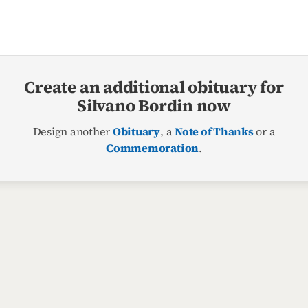
Create an additional obituary for
Silvano Bordin now
Design another
Obituary
, a
Note of Thanks
or a
Commemoration
.