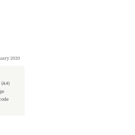
nuary 2020
(A4)
ge
code