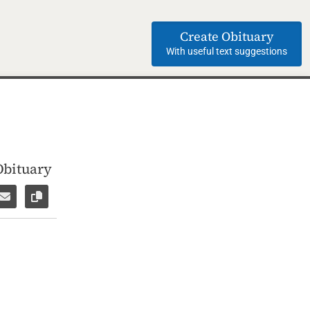
Create Obituary
With useful text suggestions
Obituary
ok
WhatsApp
e via Facebook Messenger
Share via E-Mail
Copy link to page