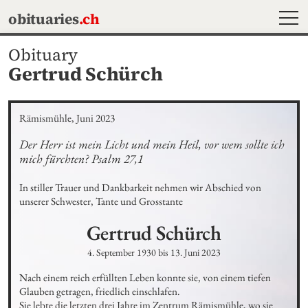
MEN
obituaries
.ch
Obituary
Gertrud Schürch
Rämismühle, Juni 2023
Der Herr ist mein Licht und mein Heil, vor wem sollte ich 
mich fürchten? Psalm 27,1
In stiller Trauer und Dankbarkeit nehmen wir Abschied von 
unserer Schwester, Tante und Grosstante
Gertrud
Schürch
4. September 1930
bis
13. Juni 2023
Nach einem reich erfüllten Leben konnte sie, von einem tiefen 
Glauben getragen, friedlich einschlafen.

Sie lebte die letzten drei Jahre im Zentrum Rämismühle, wo sie 