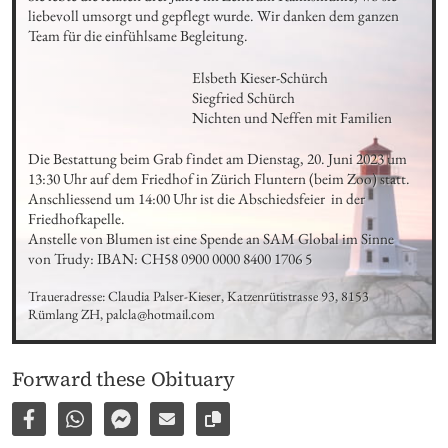
liebevoll umsorgt und gepflegt wurde. Wir danken dem ganzen 
Team für die einfühlsame Begleitung.
Elsbeth Kieser-Schürch

Siegfried Schürch

Nichten und Neffen mit Familien
Die Bestattung beim Grab findet am Dienstag, 20. Juni 2023 um 
13:30 Uhr auf dem Friedhof in Zürich Fluntern (beim Zoo) statt. 

Anschliessend um 14:00 Uhr ist die Abschiedsfeier  in der 
Friedhofkapelle.

Anstelle von Blumen ist eine Spende an SAM Global im Sinne 
von Trudy: IBAN: CH58 0900 0000 8400 1706 5
Traueradresse: Claudia Palser-Kieser, Katzenrütistrasse 93, 8153 
Rümlang ZH, palcla@hotmail.com
Forward these Obituary
Share on Facebook
Share via WhatsApp
Share via Facebook Messenger
Share via E-Mail
Copy link to page