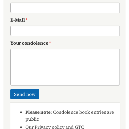
E-Mail
*
Your condolence
*
Send now
Please note:
Condolence book entries are
public
Our
Privacy policy
and
GTC