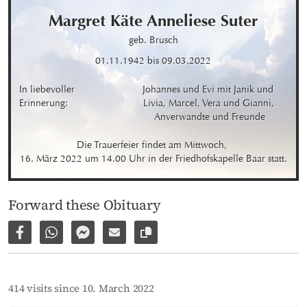
Margret Käte Anneliese
Suter
geb. Brusch
01.11.1942
bis
09.03.2022
In liebevoller 
Johannes und Evi mit Janik und 
Erinnerung:
Livia, Marcel, Vera und Gianni, 
Anverwandte und Freunde
Die Trauerfeier findet am Mittwoch, 

16. März 2022 um 14.00 Uhr in der Friedhofskapelle Baar statt.
Forward these Obituary
Share on Facebook
Share via WhatsApp
Share via Facebook Messenger
Share via E-Mail
Copy link to page
414 visits since 10. March 2022