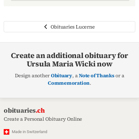
Obituaries Lucerne
Create an additional obituary for
Ursula Maria Wicki now
Design another
Obituary
, a
Note of Thanks
or a
Commemoration
.
obituaries
.ch
Create a Personal Obituary Online
Made in Switzerland