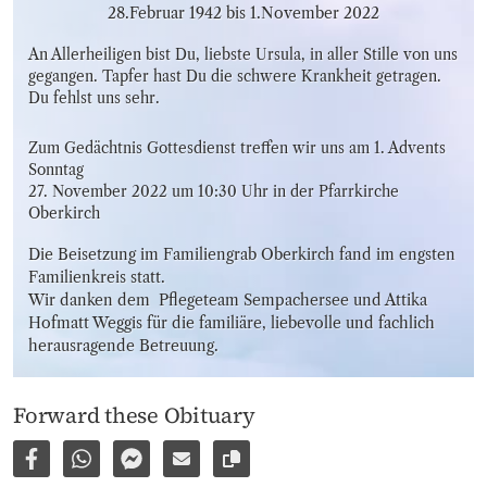
28.Februar 1942
bis
1.November 2022
An Allerheiligen bist Du, liebste Ursula, in aller Stille von uns 
gegangen. Tapfer hast Du die schwere Krankheit getragen. 
Du fehlst uns sehr.
Zum Gedächtnis Gottesdienst treffen wir uns am 1. Advents 
Sonntag 

27. November 2022 um 10:30 Uhr in der Pfarrkirche 
Oberkirch
Die Beisetzung im Familiengrab Oberkirch fand im engsten 
Familienkreis statt. 

Wir danken dem  Pflegeteam Sempachersee und Attika 
Hofmatt Weggis für die familiäre, liebevolle und fachlich 
herausragende Betreuung.
Forward these Obituary
Share on Facebook
Share via WhatsApp
Share via Facebook Messenger
Share via E-Mail
Copy link to page