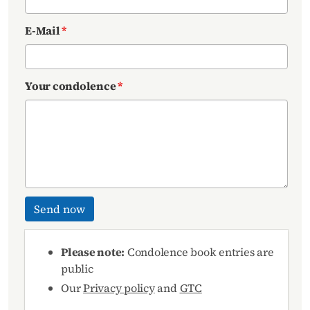
E-Mail
*
Your condolence
*
Send now
Please note:
Condolence book entries are
public
Our
Privacy policy
and
GTC