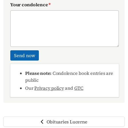
Your condolence
*
Send now
Please note:
Condolence book entries are
public
Our
Privacy policy
and
GTC
Obituaries Lucerne