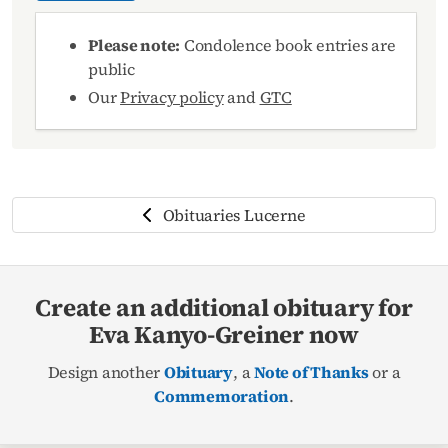
Please note:
Condolence book entries are
public
Our
Privacy policy
and
GTC
Obituaries Lucerne
Create an additional obituary for
Eva Kanyo-Greiner now
Design another
Obituary
, a
Note of Thanks
or a
Commemoration
.