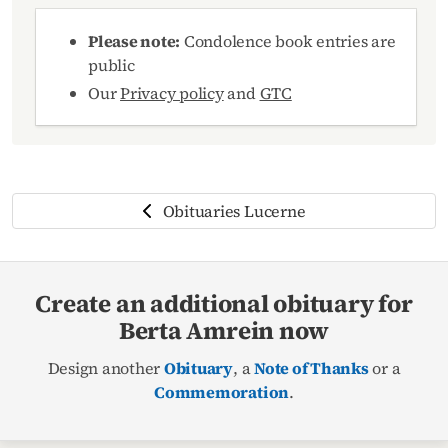
Please note:
Condolence book entries are
public
Our
Privacy policy
and
GTC
Obituaries Lucerne
Create an additional obituary for
Berta Amrein now
Design another
Obituary
, a
Note of Thanks
or a
Commemoration
.