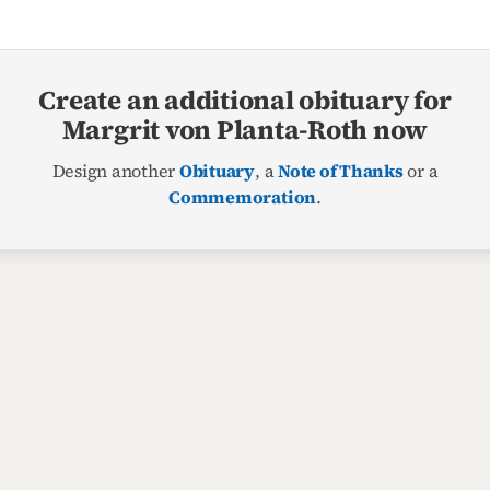
Create an additional obituary for
Margrit von Planta-Roth now
Design another
Obituary
, a
Note of Thanks
or a
Commemoration
.