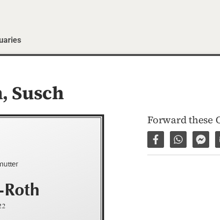
uaries
h,
Susch
Forward these 
Share on Facebo
Share via 
Shar
mutter
-Roth
22