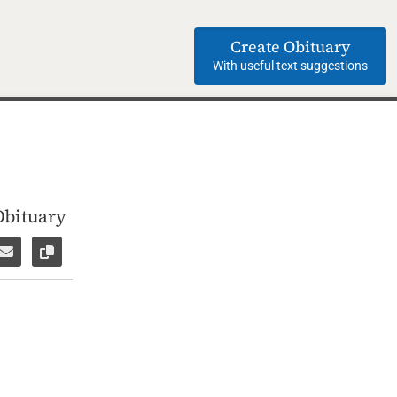
Create Obituary
With useful text suggestions
Obituary
ok
WhatsApp
e via Facebook Messenger
Share via E-Mail
Copy link to page