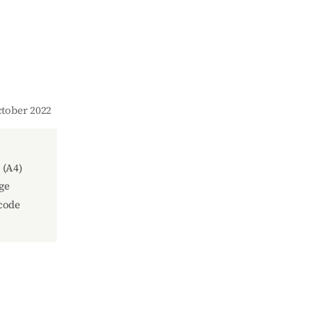
October 2022
(A4)
ge
code