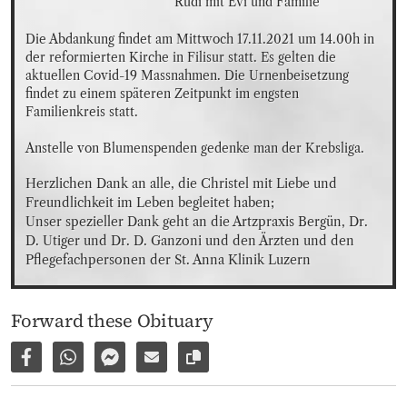
Rudi mit Evi und Familie
Die Abdankung findet am Mittwoch 17.11.2021 um 14.00h in 
der reformierten Kirche in Filisur statt. Es gelten die 
aktuellen Covid-19 Massnahmen. Die Urnenbeisetzung 
findet zu einem späteren Zeitpunkt im engsten 
Familienkreis statt.

Anstelle von Blumenspenden gedenke man der Krebsliga.
Herzlichen Dank an alle, die Christel mit Liebe und 
Freundlichkeit im Leben begleitet haben;

Unser spezieller Dank geht an die Artzpraxis Bergün, Dr. 
D. Utiger und Dr. D. Ganzoni und den Ärzten und den 
Pflegefachpersonen der St. Anna Klinik Luzern
Forward these Obituary
Share on Facebook
Share via WhatsApp
Share via Facebook Messenger
Share via E-Mail
Copy link to page