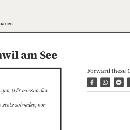
uaries
nwil am See
Forward these 
Share on Facebo
Share via 
Shar
ngen. Wir müssen dich 
stets zufrieden, nun 