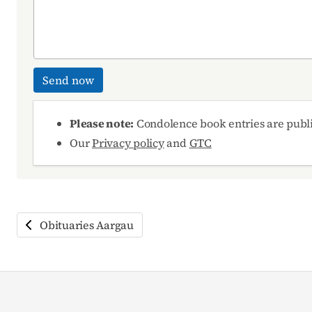
Send now
Please note:
Condolence book entries are publ
Our
Privacy policy
and
GTC
Obituaries Aargau