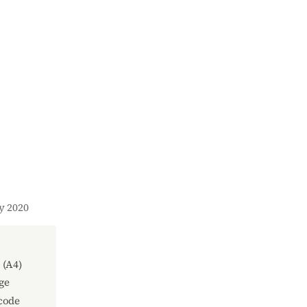
ay 2020
(A4)
ge
code