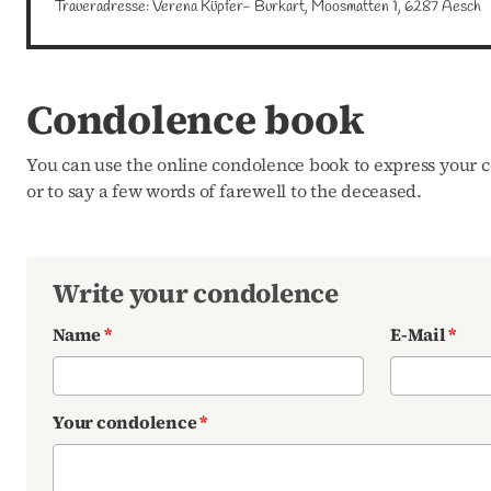
Traueradresse: Verena Küpfer- Burkart, Moosmatten 1, 6287 Aesch
Condolence book
You can use the online condolence book to express your c
or to say a few words of farewell to the deceased.
Write your condolence
Name
*
E-Mail
*
Your condolence
*