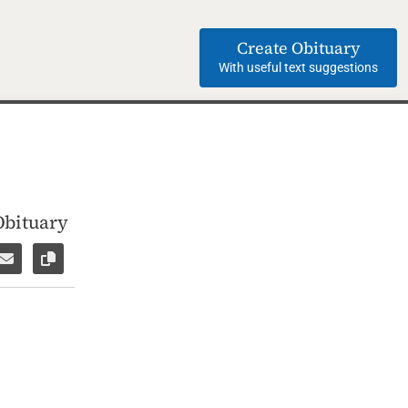
Create Obituary
With useful text suggestions
Obituary
ok
WhatsApp
e via Facebook Messenger
Share via E-Mail
Copy link to page