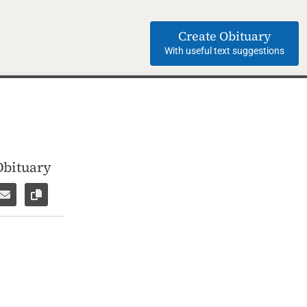
Create Obituary
With useful text suggestions
Obituary
ok
WhatsApp
e via Facebook Messenger
Share via E-Mail
Copy link to page