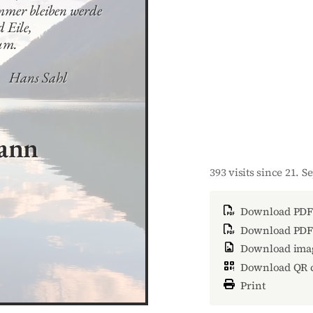
mer bleiben werde

Eile,

um.

                                                                  Hans Sahl
ann
393 visits since 21. 
Download PDF
Download PDF 
Download ima
Download QR 
Print