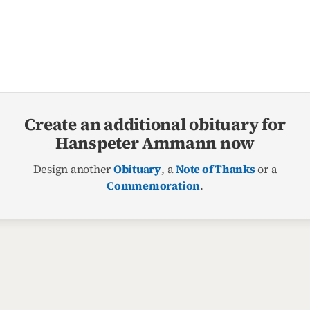
Create an additional obituary for
Hanspeter Ammann now
Design another
Obituary
, a
Note of Thanks
or a
Commemoration
.