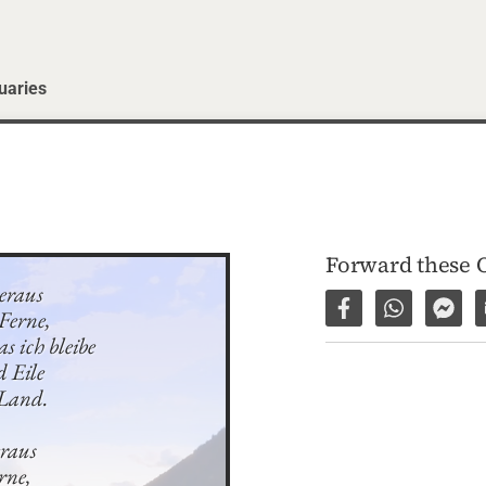
uaries
Forward these 
eraus

Ferne,

Share on Facebo
Share via 
Shar
 ich bleibe

 Eile

 Land.

raus

ne,
