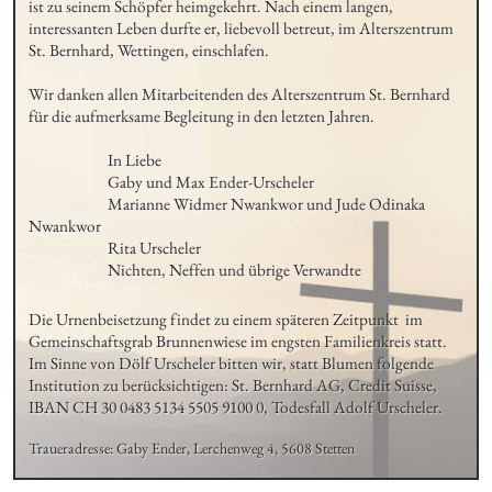
ist zu seinem Schöpfer heimgekehrt. Nach einem langen, 
interessanten Leben durfte er, liebevoll betreut, im Alterszentrum 
St. Bernhard, Wettingen, einschlafen. 

Wir danken allen Mitarbeitenden des Alterszentrum St. Bernhard 
für die aufmerksame Begleitung in den letzten Jahren.

			In Liebe

			Gaby und Max Ender-Urscheler

			Marianne Widmer Nwankwor und Jude Odinaka 
Nwankwor

			Rita Urscheler 

			Nichten, Neffen und übrige Verwandte
Die Urnenbeisetzung findet zu einem späteren Zeitpunkt  im 
Gemeinschaftsgrab Brunnenwiese im engsten Familienkreis statt.

Im Sinne von Dölf Urscheler bitten wir, statt Blumen folgende 
Institution zu berücksichtigen: St. Bernhard AG, Credit Suisse, 
IBAN CH 30 0483 5134 5505 9100 0, Todesfall Adolf Urscheler.
Traueradresse: Gaby Ender, Lerchenweg 4, 5608 Stetten