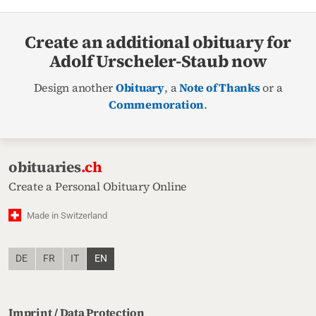
Create an additional obituary for
Adolf Urscheler-Staub now
Design another
Obituary
, a
Note of Thanks
or a
Commemoration
.
obituaries
.ch
Create a Personal Obituary Online
Made in Switzerland
DE
FR
IT
EN
Imprint / Data Protection